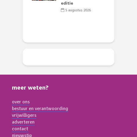
editie
D
s
5 augustus 2026
meer weten?
over ons
bestuur en verantwoording
vrijwilligers
adverteren
contact
nieuwstip