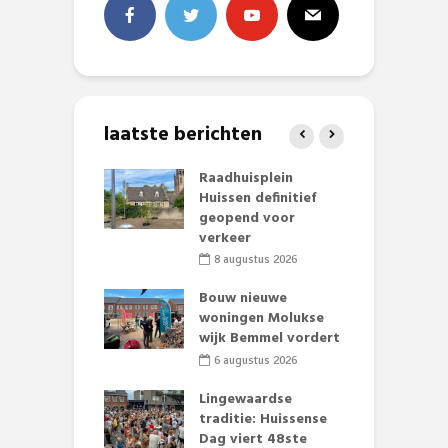
laatste berichten
baan zorgt
Raadhuisplein
B
zomerse pret.
Huissen definitief
L
geopend voor
o
li 2026
verkeer
et Huubke:
8 augustus 2026
ieuwe gezicht
A
nze events!
Bouw nieuwe
L
woningen Molukse
p
li 2026
wijk Bemmel vordert
S
mmertijd op
6 augustus 2026
se basisschool:
te groenten
Lingewaardse
E
st’
traditie: Huissense
L
Dag viert 48ste
F
li 2026