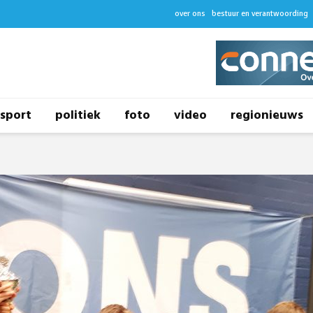
over ons
bestuur en verantwoording
sport
politiek
foto
video
regionieuws