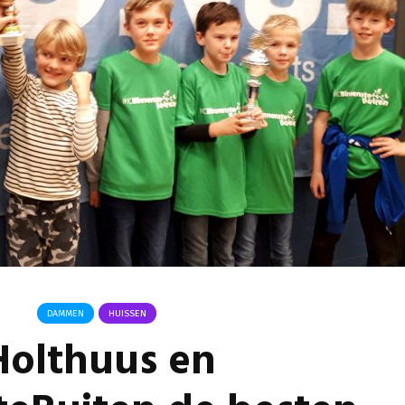
Omgeving Deken
Ontmoe
Doctor Mulderstraat
Het nie
Bemmel wordt
van onz
éénrichtingsverkeer
28 juli 
30 juli 2026
Komkom
Buurt klaar voor
Angerse
noodsituaties:
‘Eerste
gemeente deelt
geoogs
subsidies uit
28 juli 
29 juli 2026
Gevaarli
Stormbaan zorgt
Huissens
voor zomerse pret.
‘Raak g
vissen o
28 juli 2026
27 juli 
DAMMEN
HUISSEN
Holthuus en