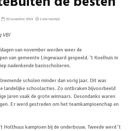
teBuiten de besten
20 november 2019
2 min leestijd
g VBI
ddagen van november werden weer de
n van gemeente Lingewaard gespeeld. ’t Koelhuis in
iep nadenkende basisscholieren.
elnemende scholen minder dan vorig jaar. Dit was
e landelijke schoolacties. Zo ontbraken bijvoorbeeld
ige jaren vaak de grote winnaars. Desondanks waren
gen. Er werd gestreden om het teamkampioenchap en
’t Holthuus kampioen bij de onderbouw. Tweede werd ’t