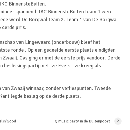
IKC BinnensteBuiten.
 minder spannend. IKC BinnensteBuiten team 1 werd
ede werd De Borgwal team 2. Team 1 van De Borgwal
 derde prijs.
oenschap van Lingewaard (onderbouw) bleef het
tste ronde . Op een gedeelde eerste plaats eindigden
 Zwaaij. Cas ging er met de eerste prijs vandoor. Derde
 beslissingspartij met Ize Evers. Ize kreeg als
 van Zwaaij winnaar, zonder verliespunten. Tweede
ant legde beslag op de derde plaats.
elin’Good
Q music party in de Buitenpoort