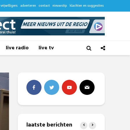
vrijwilligers
adverteren
contact
nieuwstip
klachten en suggesties
live radio
live tv
laatste berichten