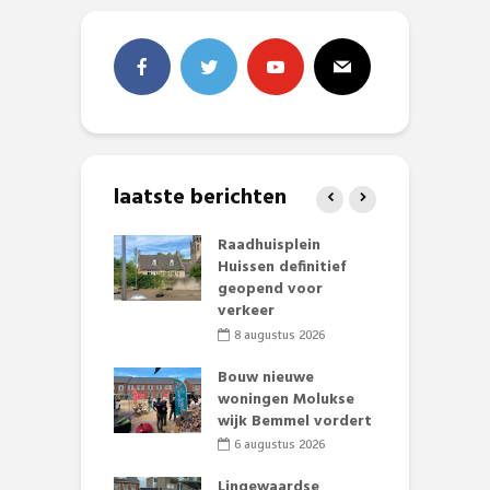
laatste berichten
baan zorgt
Raadhuisplein
B
zomerse pret.
Huissen definitief
L
geopend voor
o
li 2026
verkeer
et Huubke:
8 augustus 2026
ieuwe gezicht
A
nze events!
Bouw nieuwe
L
woningen Molukse
p
li 2026
wijk Bemmel vordert
S
mmertijd op
6 augustus 2026
se basisschool:
te groenten
Lingewaardse
E