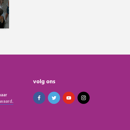
volg ons
naar
waard.