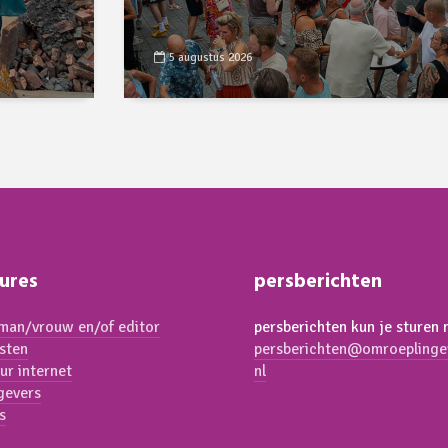
5 augustus 2026
ures
persberichten
an/vrouw en/of editor
persberichten kun je sturen 
isten
persberichten@omroeplinge
ur internet
nl
gevers
s