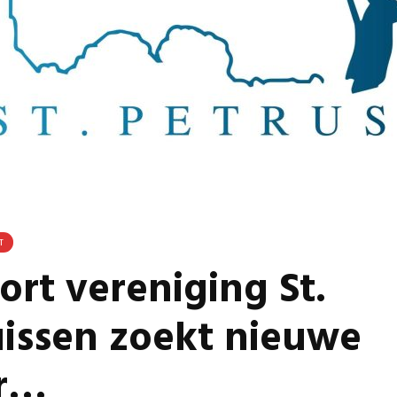
Omgeving Deken
Ontmoe
Doctor Mulderstraat
Het nie
Bemmel wordt
van onz
éénrichtingsverkeer
28 juli 
30 juli 2026
Komkom
Buurt klaar voor
Angerse
noodsituaties:
‘Eerste
gemeente deelt
geoogs
subsidies uit
28 juli 
29 juli 2026
Gevaarli
Stormbaan zorgt
Huissens
T
voor zomerse pret.
‘Raak g
rt vereniging St.
vissen o
28 juli 2026
27 juli 
uissen zoekt nieuwe
er…