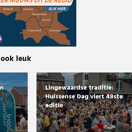
 ook leuk
en
Lingewaardse traditie:
Huissense Dag viert 48ste
editie