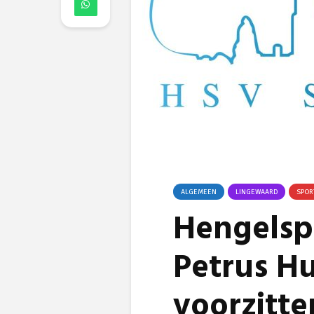
ALGEMEEN
LINGEWAARD
SPOR
Hengelspo
Petrus H
voorzitt