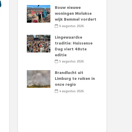
t Huubke:
Bouw nieuwe
Alz
uwe gezicht
woningen Molukse
Li
e events!
wijk Bemmel vordert
pre
Su
2026
6 augustus 2026
3
mertijd op
Lingewaardse
 basisschool:
traditie: Huissense
Eer
 groenten
Dag viert 48ste
Lat
t’
editie
Fes
Do
2026
5 augustus 2026
sw
jk gif in
Brandlucht uit
2
e visvijvers:
Limburg te ruiken in
een dode
onze regio
Dru
f vogels aan’
Lo
4 augustus 2026
we
2026
de 
2