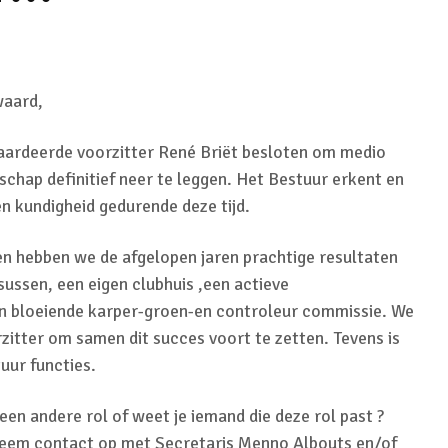
waard,
aardeerde voorzitter René Briët besloten om medio
schap definitief neer te leggen. Het Bestuur erkent en
en kundigheid gedurende deze tijd.
en hebben we de afgelopen jaren prachtige resultaten
sussen, een eigen clubhuis ,een actieve
n bloeiende karper-groen-en controleur commissie. We
itter om samen dit succes voort te zetten. Tevens is
uur functies.
f een andere rol of weet je iemand die deze rol past ?
Neem contact op met Secretaris Menno Albouts en/of