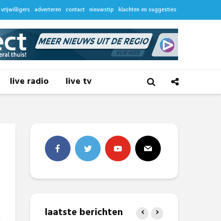
vrijwilligers
adverteren
contact
nieuwstip
klachten en suggesties
live radio
live tv
laatste berichten