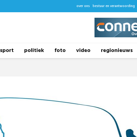
over ons
bestuur en verantwoording
sport
politiek
foto
video
regionieuws