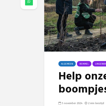
ALGEMEEN
BEMMEL
LINGEWA
Help on
boompje
5 november 2024
2 min leestijd