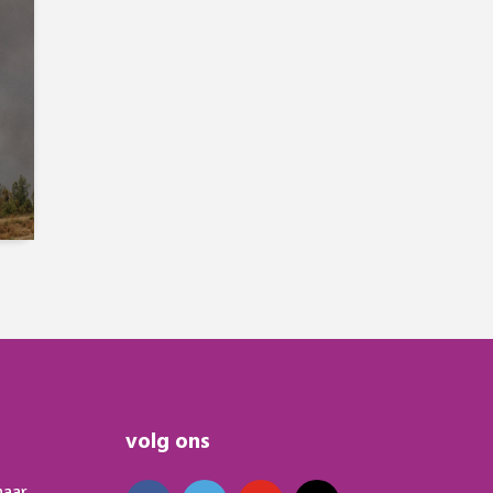
volg ons
naar