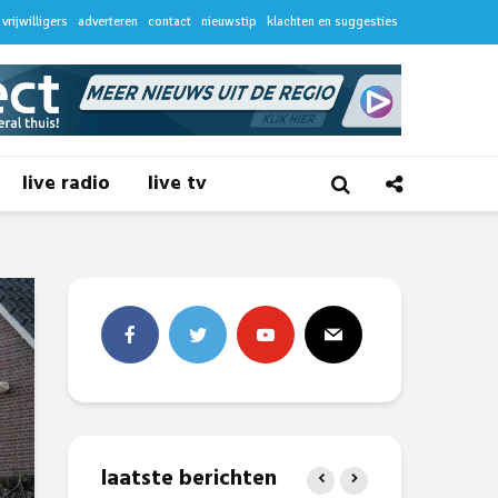
vrijwilligers
adverteren
contact
nieuwstip
klachten en suggesties
live radio
live tv
laatste berichten