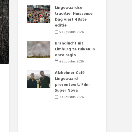
mertijd op
Lingewaardse
Eer
 basisschool:
traditie: Huissense
Lat
 groenten
Dag viert 48ste
Fes
t’
editie
Do
sw
2026
5 augustus 2026
2
jk gif in
Brandlucht uit
e visvijvers:
Limburg te ruiken in
Dru
een dode
onze regio
Lo
f vogels aan’
we
4 augustus 2026
de 
2026
Alzheimer Café
2
tille motor
Lingewaard
Theaterkerk
presenteert: Film
Raa
Super Nova
tij
tij
2026
3 augustus 2026
Da
2