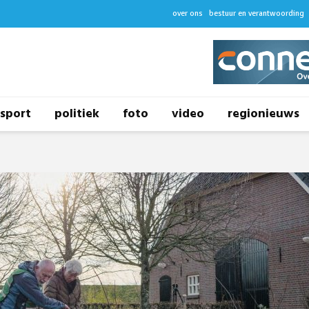
over ons
bestuur en verantwoording
sport
politiek
foto
video
regionieuws