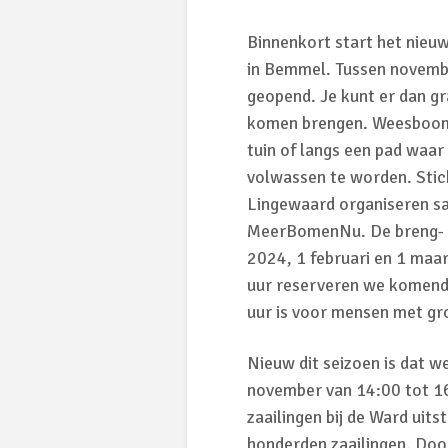
Binnenkort start het nieu
in Bemmel. Tussen novembe
geopend. Je kunt er dan g
komen brengen. Weesboompj
tuin of langs een pad waar 
volwassen te worden. Stic
Lingewaard organiseren s
MeerBomenNu. De breng- e
2024, 1 februari en 1 maar
uur reserveren we komend 
uur is voor mensen met gr
Nieuw dit seizoen is dat 
november van 14:00 tot 1
zaailingen bij de Ward uit
honderden zaailingen. Door