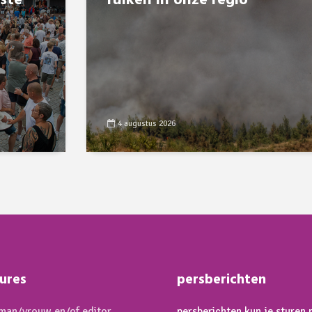
8ste
ruiken in onze regio
4 augustus 2026
ures
persberichten
an/vrouw en/of editor
persberichten kun je sturen 