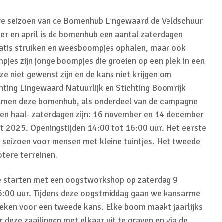
we seizoen van de Bomenhub Lingewaard de Veldschuur
r en april is de bomenhub een aantal zaterdagen
ratis struiken en weesboompjes ophalen, maar ook
es zijn jonge boompjes die groeien op een plek in een
ze niet gewenst zijn en de kans niet krijgen om
hting Lingewaard Natuurlijk en Stichting Boomrijk
amen deze bomenhub, als onderdeel van de campagne
n haal- zaterdagen zijn: 16 november en 14 december
t 2025. Openingstijden 14:00 tot 16:00 uur. Het eerste
seizoen voor mensen met kleine tuintjes. Het tweede
otere terreinen.
we starten met een oogstworkshop op zaterdag 9
6:00 uur. Tijdens deze oogstmiddag gaan we kansarme
steken voor een tweede kans. Elke boom maakt jaarlijks
 deze zaailingen met elkaar uit te graven en via de