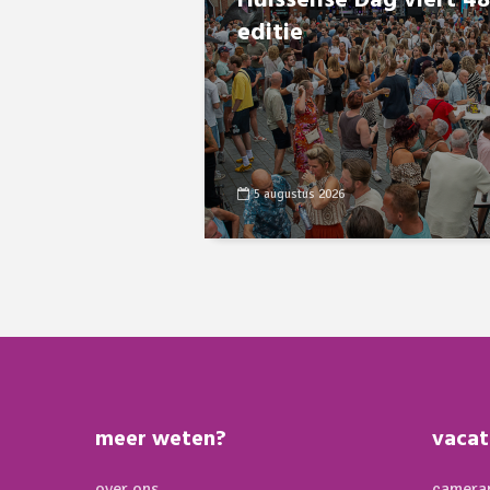
Huissense Dag viert 4
editie
5 augustus 2026
meer weten?
vacat
over ons
cameram