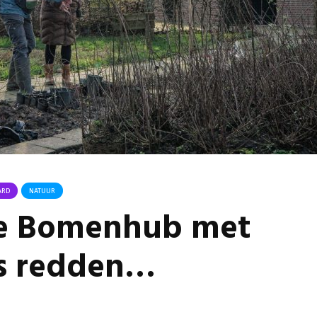
Buurt klaar voor
Komkom
noodsituaties:
Angerse
gemeente deelt
‘Eerste
subsidies uit
geoogs
29 juli 2026
28 juli 
Stormbaan zorgt
Gevaarli
voor zomerse pret.
Huissens
‘Raak g
28 juli 2026
vissen o
Ontmoet Huubke:
27 juli 
Het nieuwe gezicht
van onze events!
IT: de s
ARD
NATUUR
van de 
28 juli 2026
ze Bomenhub met
Bemmel
25 juli 
s redden…