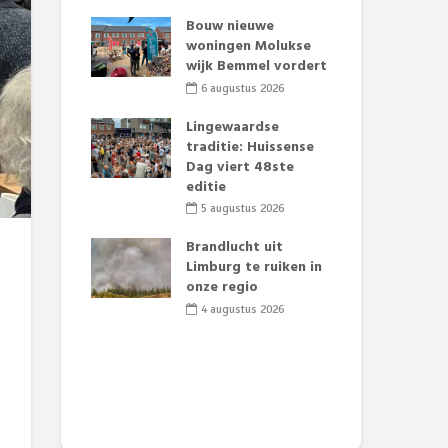
t Huubke:
Bouw nieuwe
Alz
uwe gezicht
woningen Molukse
Li
e events!
wijk Bemmel vordert
pre
Su
2026
6 augustus 2026
3
mertijd op
Lingewaardse
 basisschool:
traditie: Huissense
Eer
 groenten
Dag viert 48ste
Lat
t’
editie
Fes
Do
2026
5 augustus 2026
sw
jk gif in
Brandlucht uit
2
e visvijvers:
Limburg te ruiken in
een dode
onze regio
Dru
f vogels aan’
Lo
4 augustus 2026
we
2026
de 
2