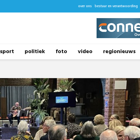
over ons
bestuur en verantwoording
sport
politiek
foto
video
regionieuws