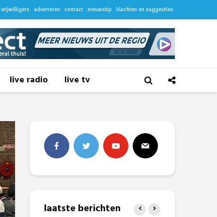
vrijwilligers
adverteren
contact
nieuwstip
klachten en suggesties
live radio
live tv
laatste berichten