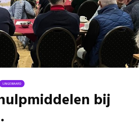
Omgeving Deken
Ontmoe
Doctor Mulderstraat
Het nie
Bemmel wordt
van onz
éénrichtingsverkeer
28 juli 
30 juli 2026
Komkom
Buurt klaar voor
Angerse
noodsituaties:
‘Eerste
gemeente deelt
geoogs
subsidies uit
28 juli 
29 juli 2026
Gevaarli
Stormbaan zorgt
Huissens
LINGEWAARD
voor zomerse pret.
‘Raak g
hulpmiddelen bij
vissen o
28 juli 2026
27 juli 
.