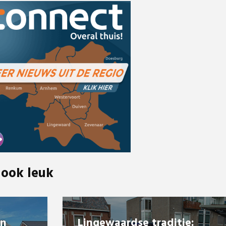
 ook leuk
en
Lingewaardse traditie: