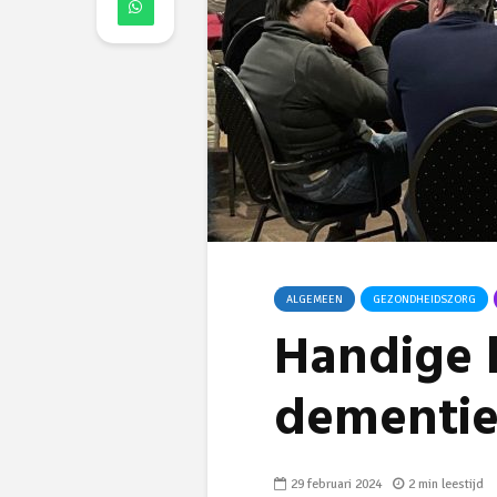
ALGEMEEN
GEZONDHEIDSZORG
Handige 
dementie
29 februari 2024
2 min leestijd