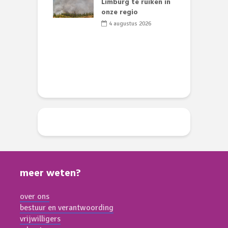
nse visvijvers:
Limburg te ruiken in
 geen dode
onze regio
D
 of vogels aan’
L
4 augustus 2026
w
li 2026
d
meer weten?
over ons
bestuur en verantwoording
vrijwilligers