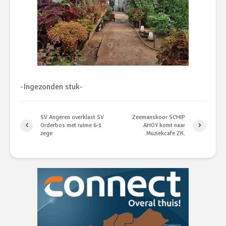
-Ingezonden stuk-
SV Angeren overklast SV
Zeemanskoor SCHIP
Orderbos met ruime 6-1
AHOY komt naar
zege
Muziekcafe ZK.