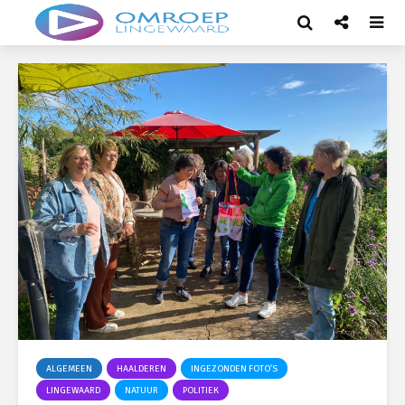
ALGEMEEN
HAALDEREN
INGEZONDEN FOTO'S
LINGEWAARD
NATUUR
POLITIEK