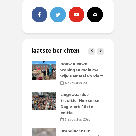
laatste berichten
et Huubke:
Bouw nieuwe
A
ieuwe gezicht
woningen Molukse
L
nze events!
wijk Bemmel vordert
p
S
li 2026
6 augustus 2026
mmertijd op
Lingewaardse
se basisschool:
traditie: Huissense
E
te groenten
Dag viert 48ste
L
st’
editie
F
D
li 2026
5 augustus 2026
s
lijk gif in
Brandlucht uit