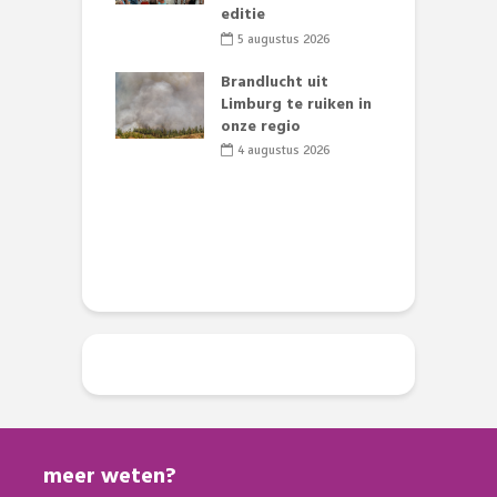
st’
editie
F
D
li 2026
5 augustus 2026
s
lijk gif in
Brandlucht uit
nse visvijvers:
Limburg te ruiken in
 geen dode
onze regio
D
 of vogels aan’
L
4 augustus 2026
w
li 2026
d
meer weten?