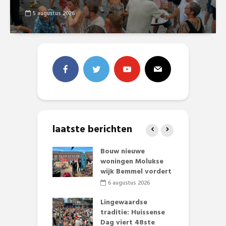
5 augustus 2026
laatste berichten
et Huubke:
Bouw nieuwe
A
ieuwe gezicht
woningen Molukse
L
nze events!
wijk Bemmel vordert
p
S
li 2026
6 augustus 2026
mmertijd op
Lingewaardse
se basisschool:
traditie: Huissense
E
te groenten
Dag viert 48ste
L