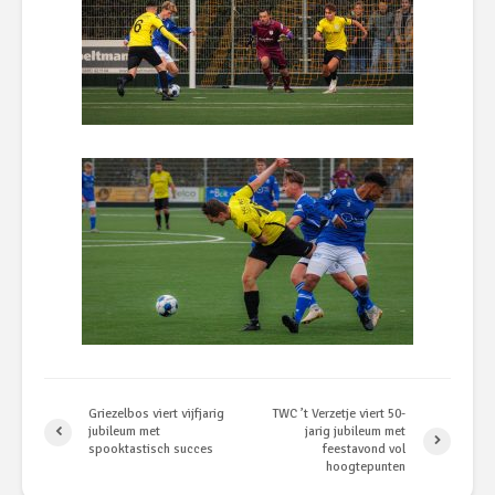
Griezelbos viert vijfjarig
TWC ’t Verzetje viert 50-
jubileum met
jarig jubileum met
spooktastisch succes
feestavond vol
hoogtepunten