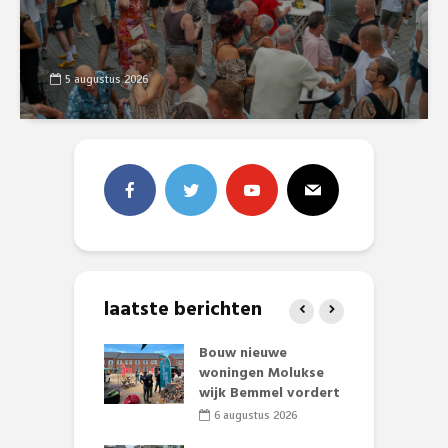
5 augustus 2026
laatste berichten
et Huubke:
Bouw nieuwe
A
ieuwe gezicht
woningen Molukse
L
nze events!
wijk Bemmel vordert
p
S
li 2026
6 augustus 2026