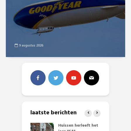
9 augustus 2026
laatste berichten
ving Deken
Huissen herleeft het
B