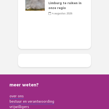
nse visvijvers:
Limburg te ruiken in
 geen dode
onze regio
D
 of vogels aan’
L
4 augustus 2026
w
li 2026
d
meer weten?
over ons
bestuur en verantwoording
vrijwilligers