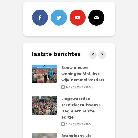
laatste berichten
et Huubke:
Bouw nieuwe
A
ieuwe gezicht
woningen Molukse
L
nze events!
wijk Bemmel vordert
p
S
li 2026
6 augustus 2026
mmertijd op
Lingewaardse
se basisschool:
traditie: Huissense
E
te groenten
Dag viert 48ste
L
st’
editie
F
D
li 2026
5 augustus 2026
s
lijk gif in
Brandlucht uit