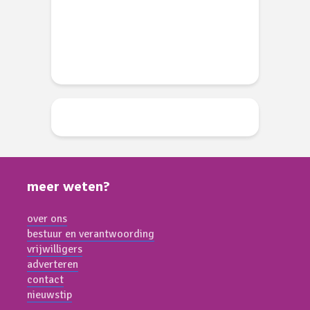
d
meer weten?
over ons
bestuur en verantwoording
vrijwilligers
adverteren
contact
nieuwstip