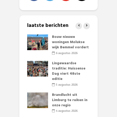
laatste berichten
et Huubke:
Bouw nieuwe
A
ieuwe gezicht
woningen Molukse
L
nze events!
wijk Bemmel vordert
p
S
li 2026
6 augustus 2026
mmertijd op
Lingewaardse
se basisschool:
traditie: Huissense
E
te groenten
Dag viert 48ste
L
st’
editie
F
D
li 2026
5 augustus 2026
s
lijk gif in
Brandlucht uit
nse visvijvers:
Limburg te ruiken in
 geen dode
onze regio
D
 of vogels aan’
L
4 augustus 2026
w
li 2026