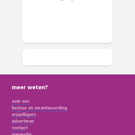
w
li 2026
d
meer weten?
over ons
bestuur en verantwoording
vrijwilligers
adverteren
contact
nieuwstip