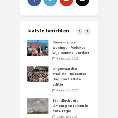
laatste berichten
et Huubke:
Bouw nieuwe
A
ieuwe gezicht
woningen Molukse
L
nze events!
wijk Bemmel vordert
p
S
li 2026
6 augustus 2026
mmertijd op
Lingewaardse
se basisschool:
traditie: Huissense
E
te groenten
Dag viert 48ste
L
st’
editie
F
D
li 2026
5 augustus 2026
s
lijk gif in
Brandlucht uit
nse visvijvers:
Limburg te ruiken in
 geen dode
onze regio
D
 of vogels aan’
L
4 augustus 2026