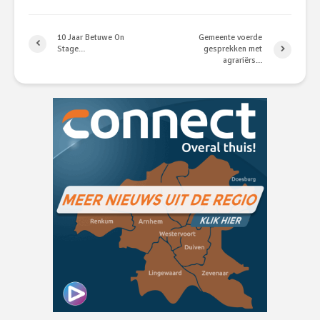
10 Jaar Betuwe On
Gemeente voerde
Stage…
gesprekken met
agrariërs…