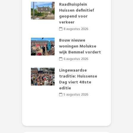
baan zorgt
Raadhuisplein
B
zomerse pret.
Huissen definitief
L
geopend voor
o
li 2026
verkeer
et Huubke:
8 augustus 2026
ieuwe gezicht
A
nze events!
Bouw nieuwe
L
woningen Molukse
p
li 2026
wijk Bemmel vordert
S
mmertijd op
6 augustus 2026
se basisschool:
te groenten
Lingewaardse
E
st’
traditie: Huissense
L
Dag viert 48ste
F
li 2026
editie
D
s
5 augustus 2026