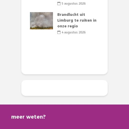
D
li 2026
5 augustus 2026
s
lijk gif in
Brandlucht uit
nse visvijvers:
Limburg te ruiken in
 geen dode
onze regio
D
 of vogels aan’
L
4 augustus 2026
w
li 2026
d
meer weten?