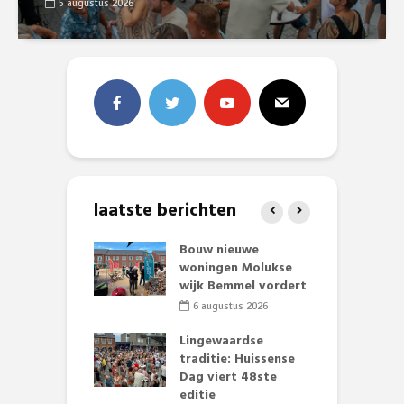
5 augustus 2026
laatste berichten
et Huubke:
Bouw nieuwe
A
ieuwe gezicht
woningen Molukse
L
nze events!
wijk Bemmel vordert
p
S
li 2026
6 augustus 2026
mmertijd op
Lingewaardse
se basisschool:
traditie: Huissense
E
te groenten
Dag viert 48ste
L
st’
editie
F