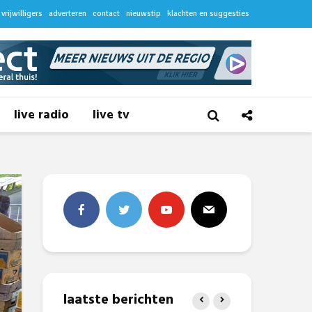
vrijwilligers
adverteren
contact
nieuwstip
klachten en suggesties
live radio
live tv
laatste berichten