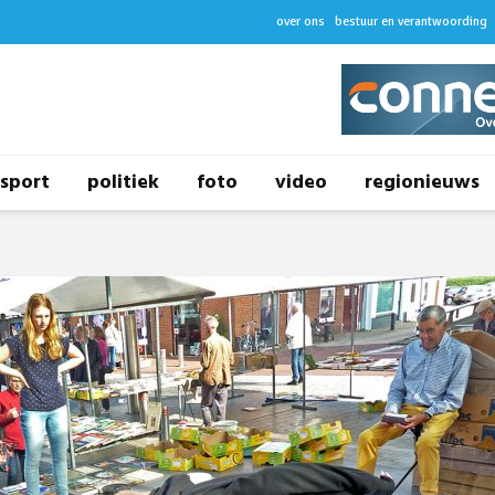
over ons
bestuur en verantwoording
sport
politiek
foto
video
regionieuws