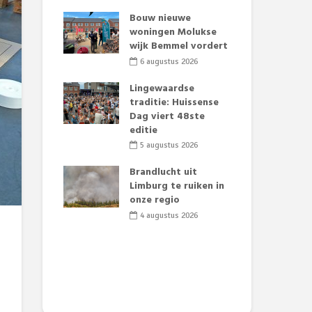
t Huubke:
Bouw nieuwe
Alz
uwe gezicht
woningen Molukse
Li
e events!
wijk Bemmel vordert
pre
Su
2026
6 augustus 2026
3
mertijd op
Lingewaardse
 basisschool:
traditie: Huissense
Eer
 groenten
Dag viert 48ste
Lat
t’
editie
Fes
Do
2026
5 augustus 2026
sw
jk gif in
Brandlucht uit
2
e visvijvers:
Limburg te ruiken in
een dode
onze regio
Dru
f vogels aan’
Lo
4 augustus 2026
we
2026
de 
2