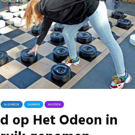
Omgeving Deken
Ontmoe
Doctor Mulderstraat
Het nie
Bemmel wordt
van onz
éénrichtingsverkeer
28 juli 
30 juli 2026
Komkom
Buurt klaar voor
Angerse
noodsituaties:
‘Eerste
gemeente deelt
geoogs
subsidies uit
28 juli 
29 juli 2026
Gevaarli
Stormbaan zorgt
Huissens
voor zomerse pret.
‘Raak g
vissen o
28 juli 2026
27 juli 
ALGEMEEN
DAMMEN
HUISSEN
 op Het Odeon in