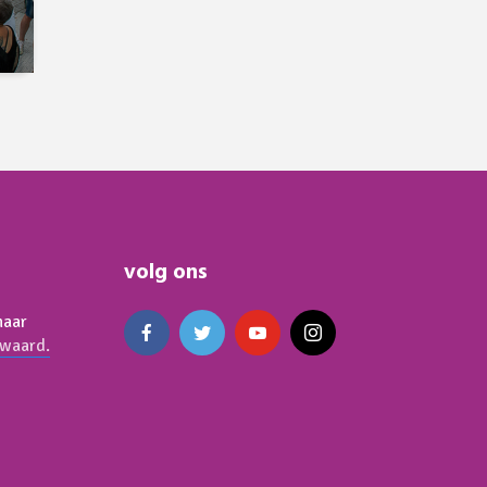
volg ons
naar
waard.