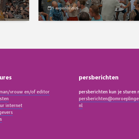
5 augustus 2026
ures
persberichten
an/vrouw en/of editor
persberichten kun je sturen 
isten
persberichten@omroeplinge
ur internet
nl
gevers
s