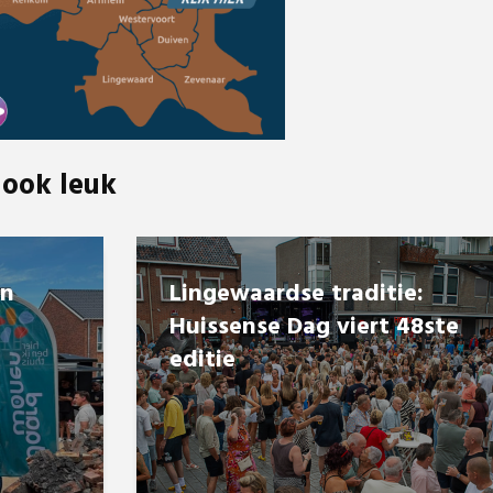
 ook leuk
en
Lingewaardse traditie:
Huissense Dag viert 48ste
editie