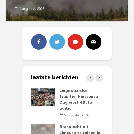
4 augustus 2026
laatste berichten
mmertijd op
Lingewaardse
E
se basisschool:
traditie: Huissense
L
te groenten
Dag viert 48ste
F
st’
editie
D
s
li 2026
5 augustus 2026
lijk gif in
Brandlucht uit
nse visvijvers:
Limburg te ruiken in
D