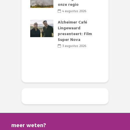
 geen dode
onze regio
L
 of vogels aan’
w
4 augustus 2026
d
li 2026
Alzheimer Café
 stille motor
Lingewaard
e Theaterkerk
presenteert: Film
R
el
Super Nova
t
t
li 2026
3 augustus 2026
D
meer weten?