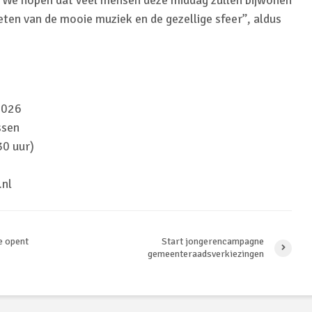
“We hopen dat veel mensen deze middag zullen bijwonen
ten van de mooie muziek en de gezellige sfeer”, aldus
2026
ssen
30 uur)
.nl
e opent
Start jongerencampagne
gemeenteraadsverkiezingen