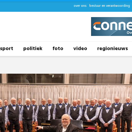
over ons
bestuur en verantwoording
sport
politiek
foto
video
regionieuws