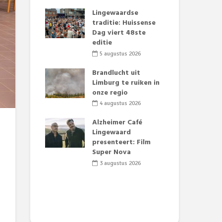
mertijd op
Lingewaardse
Eer
 basisschool:
traditie: Huissense
Lat
 groenten
Dag viert 48ste
Fes
t’
editie
Do
sw
2026
5 augustus 2026
2
jk gif in
Brandlucht uit
e visvijvers:
Limburg te ruiken in
Dru
een dode
onze regio
Lo
f vogels aan’
we
4 augustus 2026
de 
2026
Alzheimer Café
2
tille motor
Lingewaard
Theaterkerk
presenteert: Film
Raa
Super Nova
tij
tij
2026
3 augustus 2026
Da
2