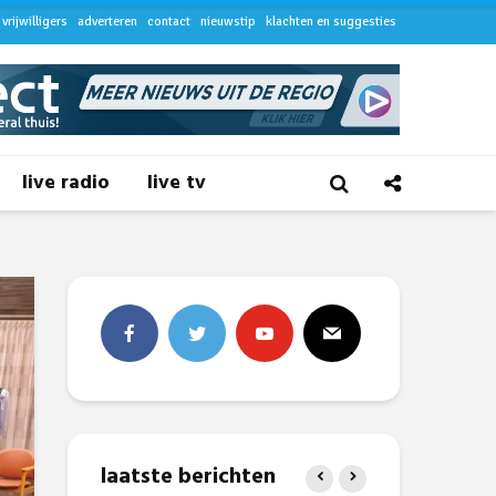
vrijwilligers
adverteren
contact
nieuwstip
klachten en suggesties
live radio
live tv
laatste berichten