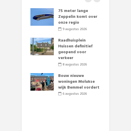
 klaar voor
75 meter lange
L
ituaties:
Zeppelin komt over
t
nte deelt
onze regio
D
ies uit
e
9 augustus 2026
li 2026
Raadhuisplein
baan zorgt
Huissen definitief
B
zomerse pret.
geopend voor
L
verkeer
o
li 2026
8 augustus 2026
et Huubke:
ieuwe gezicht
Bouw nieuwe
A
nze events!
woningen Molukse
L
wijk Bemmel vordert
p
li 2026
S
6 augustus 2026