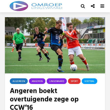
ALGEMEEN
ANGEREN
LINGEWAARD
SPORT
VOETBAL
Angeren boekt
overtuigende zege op
CCW’16