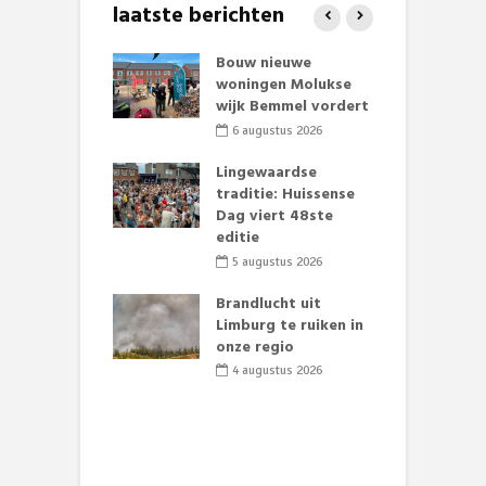
laatste berichten
et Huubke:
Bouw nieuwe
A
ieuwe gezicht
woningen Molukse
L
nze events!
wijk Bemmel vordert
p
S
li 2026
6 augustus 2026
mmertijd op
Lingewaardse
se basisschool:
traditie: Huissense
E
te groenten
Dag viert 48ste
L
st’
editie
F
D
li 2026
5 augustus 2026
s
lijk gif in
Brandlucht uit
nse visvijvers:
Limburg te ruiken in
 geen dode
onze regio
D
 of vogels aan’
L
4 augustus 2026
w
li 2026
d