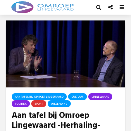
AAN TAFEL BIJ OMROEP LINGEWAARD
CULTUUR
LINGEWAARD
POLITIEK
SPORT
UITZENDING
Aan tafel bij Omroep
Lingewaard -Herhaling-