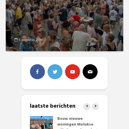
5 augustus 2026
laatste berichten
et Huubke:
Bouw nieuwe
A
ieuwe gezicht
woningen Molukse
L