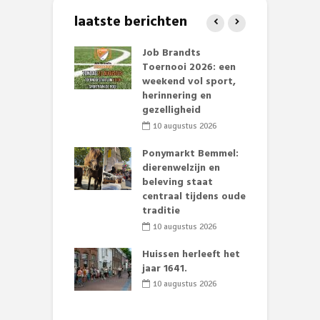
laatste berichten
erkbank naar
Job Brandts
7
erstoel: hoe de
Toernooi 2026: een
Z
uskerk in
weekend vol sport,
o
l een nieuw
herinnering en
als
gezelligheid
erkerk kreeg.
R
10 augustus 2026
H
gustus 2026
Ponymarkt Bemmel:
g
 project
dierenwelzijn en
v
en opnieuw
beleving staat
wezen aan
centraal tijdens oude
mer uit
traditie
B
aarse Angerlo
w
10 augustus 2026
w
li 2026
Huissen herleeft het
ving Deken
jaar 1641.
r Mulderstraat
10 augustus 2026
el wordt
chtingsverkeer