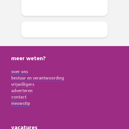
li 2026
meer weten?
over ons
bestuur en verantwoording
vrijwilligers
adverteren
contact
nieuwstip
vacatures